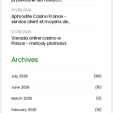
graczy
07/18/2026
Aphrodite Casino France -
service client et moyens de
contacter l’assistance
07/18/2026
Vavada online casino w
Polsce - metody płatności
Archives
July 2026
(89)
June 2026
(15)
March 2026
(9)
February 2026
(19)