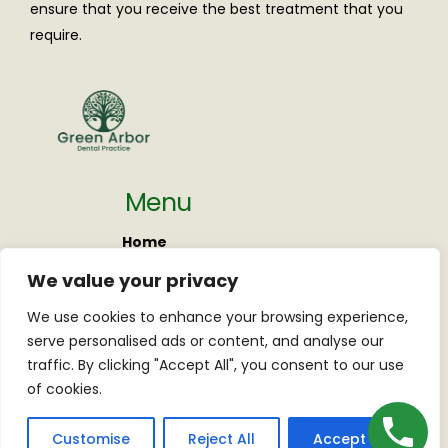
ensure that you receive the best treatment that you
require.
Menu
Home
About us
We value your privacy
New Patients
We use cookies to enhance your browsing experience,
Pricing
serve personalised ads or content, and analyse our
Contact
traffic. By clicking "Accept All", you consent to our use
of cookies.
Customise
Reject All
Accept All