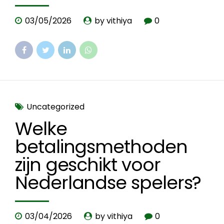
03/05/2026
by vithiya
0
Uncategorized
Welke
betalingsmethoden
zijn geschikt voor
Nederlandse spelers?
03/04/2026
by vithiya
0