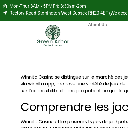
Mon-Thur 8AM - 5PM
Fri: 8:30am-2pm
Rectory Road Storrington West Sussex RH20 4EF (We acce
About Us
Winnita Casino se distingue sur le marché des je
via
winnita app
, propose une variété de jeux de 
sur l’accessibilité de ces jackpots et ce que le
Comprendre les jac
Winnita Casino offre plusieurs types de jackpots,