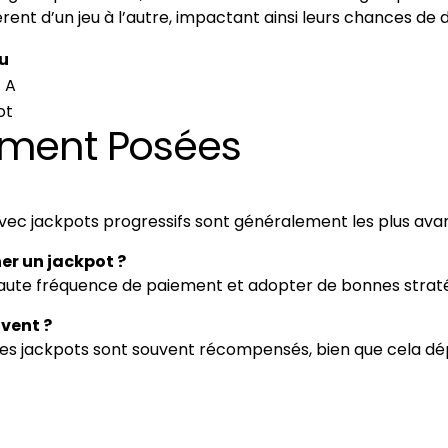
rent d’un jeu à l’autre, impactant ainsi leurs chances de d
u
 A
ot
ment Posées
 avec jackpots progressifs sont généralement les plus ava
r un jackpot ?
 haute fréquence de paiement et adopter de bonnes straté
vent ?
 les jackpots sont souvent récompensés, bien que cela d