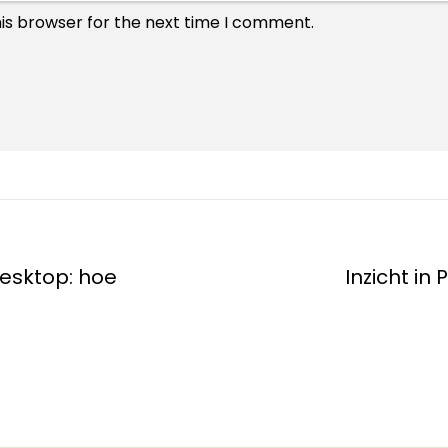
is browser for the next time I comment.
esktop: hoe
Inzicht i