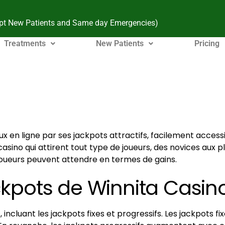
pt New Patients and Same day Emergencies)
Treatments
New Patients
Pricing
ux en ligne par ses jackpots attractifs, facilement access
casino qui attirent tout type de joueurs, des novices aux p
s joueurs peuvent attendre en termes de gains.
kpots de Winnita Casin
 incluant les jackpots fixes et progressifs. Les jackpots f