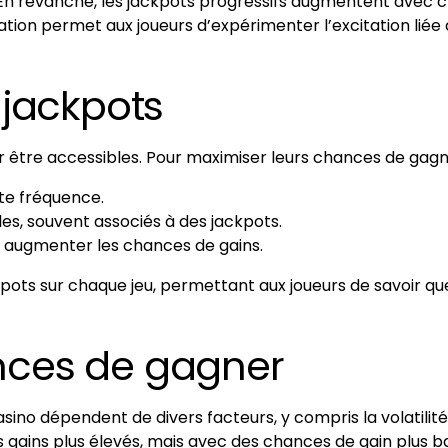
u. En revanche, les jackpots progressifs augmentent avec 
ion permet aux joueurs d’expérimenter l’excitation liée à 
 jackpots
 être accessibles. Pour maximiser leurs chances de gagner
te fréquence.
les, souvent associés à des jackpots.
ur augmenter les chances de gains.
kpots sur chaque jeu, permettant aux joueurs de savoir que
nces de gagner
no dépendent de divers facteurs, y compris la volatilité d
s gains plus élevés, mais avec des chances de gain plus b