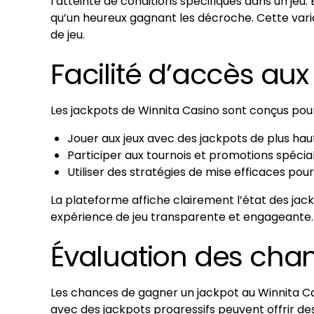
l’atteinte de conditions spécifiques dans un je
qu’un heureux gagnant les décroche. Cette variat
de jeu.
Facilité d’accès aux
Les jackpots de Winnita Casino sont conçus pour
Jouer aux jeux avec des jackpots de plus hau
Participer aux tournois et promotions spécia
Utiliser des stratégies de mise efficaces po
La plateforme affiche clairement l’état des jac
expérience de jeu transparente et engageante.
Évaluation des cha
Les chances de gagner un jackpot au Winnita Casi
avec des jackpots progressifs peuvent offrir de