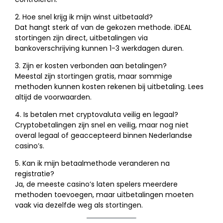
2. Hoe snel krijg ik mijn winst uitbetaald?
Dat hangt sterk af van de gekozen methode. iDEAL
stortingen zijn direct, uitbetalingen via
bankoverschrijving kunnen 1-3 werkdagen duren.
3. Zijn er kosten verbonden aan betalingen?
Meestal zijn stortingen gratis, maar sommige
methoden kunnen kosten rekenen bij uitbetaling. Lees
altijd de voorwaarden.
4. Is betalen met cryptovaluta veilig en legaal?
Cryptobetalingen zijn snel en veilig, maar nog niet
overal legaal of geaccepteerd binnen Nederlandse
casino’s.
5. Kan ik mijn betaalmethode veranderen na
registratie?
Ja, de meeste casino’s laten spelers meerdere
methoden toevoegen, maar uitbetalingen moeten
vaak via dezelfde weg als stortingen.