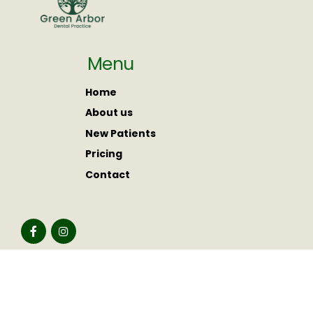
Menu
Home
About us
New Patients
Pricing
Contact