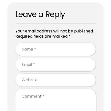
Leave a Reply
Your email address will not be published.
Required fields are marked *