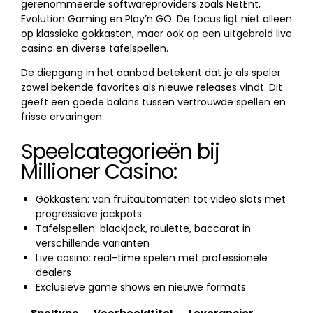
gerenommeerde softwareproviders zoals NetEnt,
Evolution Gaming en Play’n GO. De focus ligt niet alleen
op klassieke gokkasten, maar ook op een uitgebreid live
casino en diverse tafelspellen.
De diepgang in het aanbod betekent dat je als speler
zowel bekende favorites als nieuwe releases vindt. Dit
geeft een goede balans tussen vertrouwde spellen en
frisse ervaringen.
Speelcategorieën bij
Millioner Casino:
Gokkasten: van fruitautomaten tot video slots met
progressieve jackpots
Tafelspellen: blackjack, roulette, baccarat in
verschillende varianten
Live casino: real-time spelen met professionele
dealers
Exclusieve game shows en nieuwe formats
Speltype
Voorbeeldtitel
Leverancier