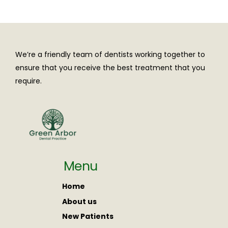
We’re a friendly team of dentists working together to
ensure that you receive the best treatment that you
require.
Menu
Home
About us
New Patients