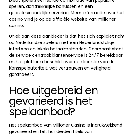
spellen, aantrekkelijke bonussen en een
gebruiksvriendelijke ervaring. Meer informatie over het
casino vind je op de officiële website van
millioner
casino
.
Uniek aan deze aanbieder is dat het zich expliciet richt
op Nederlandse spelers met een Nederlandstalige
interface en lokale betaalmethoden. Daarnaast staat
de service centraal: klantenservice is 24/7 bereikbaar
en het platform beschikt over een licentie van de
Kansspelautoriteit, wat vertrouwen en veiligheid
garandeert.
Hoe uitgebreid en
gevarieerd is het
spelaanbod?
Het spelaanbod van Millioner Casino is indrukwekkend
gevarieerd en telt honderden titels van