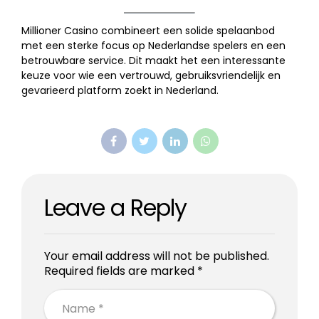
Millioner Casino combineert een solide spelaanbod
met een sterke focus op Nederlandse spelers en een
betrouwbare service. Dit maakt het een interessante
keuze voor wie een vertrouwd, gebruiksvriendelijk en
gevarieerd platform zoekt in Nederland.
Leave a Reply
Your email address will not be published.
Required fields are marked *