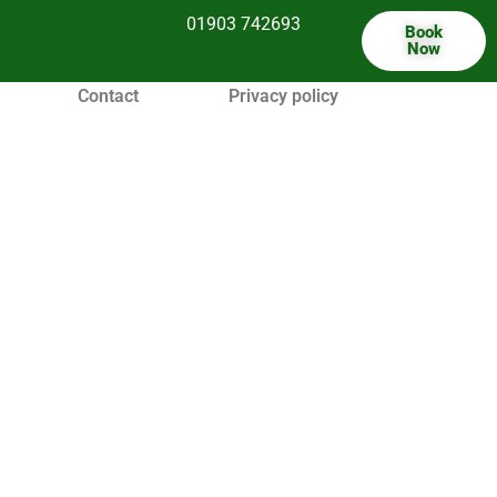
01903 742693
Book
Now
Contact
Privacy policy