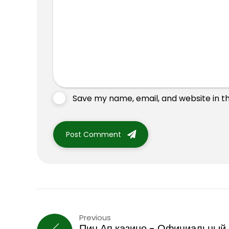
Save my name, email, and website in th
Post Comment
Previous
Пин Ап казино - Официальный 