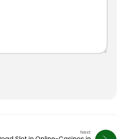
Next
oad Slot in Online-Casinos in