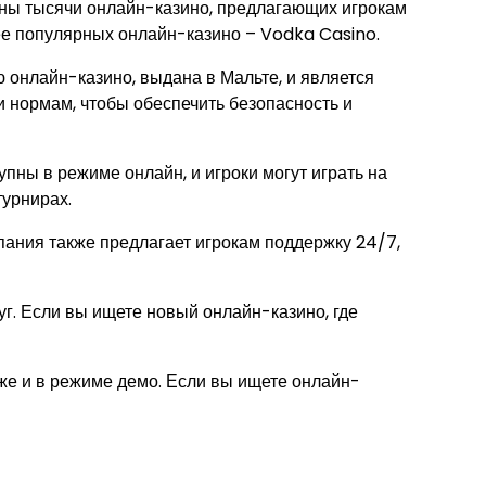
упны тысячи онлайн-казино, предлагающих игрокам
лее популярных онлайн-казино – Vodka Casino.
ю онлайн-казино, выдана в Мальте, и является
 нормам, чтобы обеспечить безопасность и
упны в режиме онлайн, и игроки могут играть на
турнирах.
мпания также предлагает игрокам поддержку 24/7,
уг. Если вы ищете новый онлайн-казино, где
кже и в режиме демо. Если вы ищете онлайн-