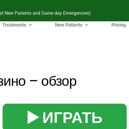
pt New Patients and Same day Emergencies)
Treatments
New Patients
Pricing
зино – обзор
▶️ ИГРАТЬ