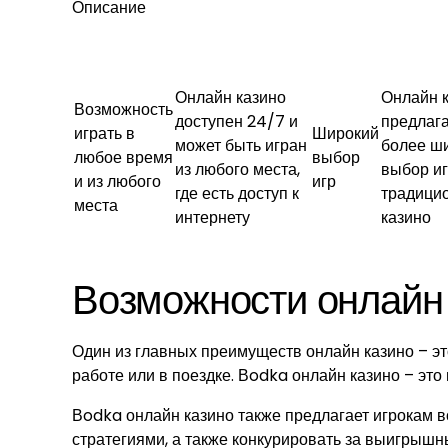
Описание
Онлайн казино
Онлайн 
Возможность
доступен 24/7 и
предлаг
играть в
Широкий
может быть игран
более ш
любое время
выбор
из любого места,
выбор иг
и из любого
игр
где есть доступ к
традици
места
интернету
казино
Возможности онлайн
Один из главных преимуществ онлайн казино – это
работе или в поездке. Вodka онлайн казино – это
Вodka онлайн казино также предлагает игрокам во
стратегиями, а также конкурировать за выигрышны