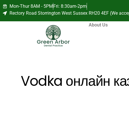
Mon-Thur 8AM - 5PM
Fri: 8:30am-2pm
Rectory Road Storrington West Sussex RH20 4EF (We acce
About Us
Vodka онлайн ка