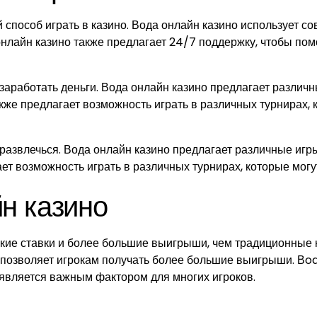
 способ играть в казино. Вода онлайн казино использует 
онлайн казино также предлагает 24/7 поддержку, чтобы пом
заработать деньги. Вода онлайн казино предлагает различн
кже предлагает возможность играть в различных турнирах, 
развлечься. Вода онлайн казино предлагает различные игры
ет возможность играть в различных турнирах, которые могу
н казино
кие ставки и более большие выигрыши, чем традиционные ка
 позволяет игрокам получать более большие выигрыши. Вod
 является важным фактором для многих игроков.