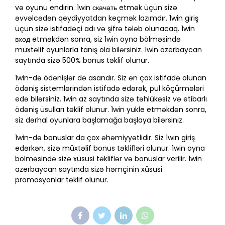
və oyunu endirin. 1win скачать etmək üçün sizə
əvvəlcədən qeydiyyatdan keçmək lazımdır. 1win giriş
üçün sizə istifadəçi adı və şifrə tələb olunacaq. 1win
вход etməkdən sonra, siz 1win oyna bölməsində
müxtəlif oyunlarla tanış ola bilərsiniz. 1win azerbaycan
saytında sizə 500% bonus təklif olunur.
1win-də ödənişlər də asandır. Siz ən çox istifadə olunan
ödəniş sistemlərindən istifadə edərək, pul köçürmələri
edə bilərsiniz. 1win az saytında sizə təhlükəsiz və etibarlı
ödəniş üsulları təklif olunur. 1win yukle etməkdən sonra,
siz dərhal oyunlara başlamağa başlaya bilərsiniz.
1win-də bonuslar da çox əhəmiyyətlidir. Siz 1win giriş
edərkən, sizə müxtəlif bonus təklifləri olunur. 1win oyna
bölməsində sizə xüsusi təkliflər və bonuslar verilir. 1win
azerbaycan saytında sizə həmçinin xüsusi
promosyonlar təklif olunur.