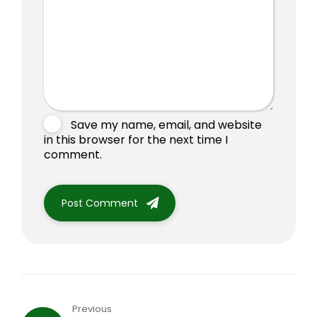
Save my name, email, and website
in this browser for the next time I
comment.
Post Comment
Previous