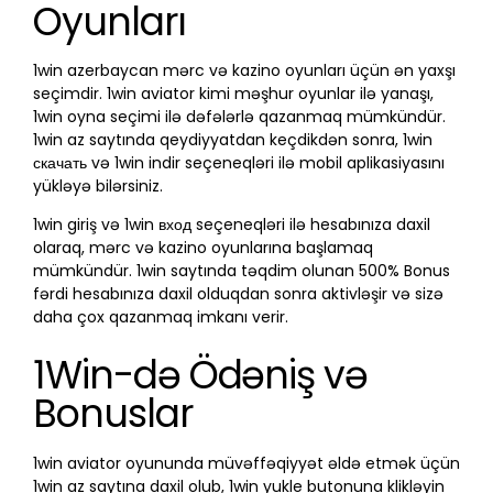
Oyunları
1win azerbaycan mərc və kazino oyunları üçün ən yaxşı
seçimdir. 1win aviator kimi məşhur oyunlar ilə yanaşı,
1win oyna seçimi ilə dəfələrlə qazanmaq mümkündür.
1win az saytında qeydiyyatdan keçdikdən sonra, 1win
скачать və 1win indir seçeneqləri ilə mobil aplikasiyasını
yükləyə bilərsiniz.
1win giriş və 1win вход seçeneqləri ilə hesabınıza daxil
olaraq, mərc və kazino oyunlarına başlamaq
mümkündür. 1win saytında təqdim olunan 500% Bonus
fərdi hesabınıza daxil olduqdan sonra aktivləşir və sizə
daha çox qazanmaq imkanı verir.
1Win-də Ödəniş və
Bonuslar
1win aviator oyununda müvəffəqiyyət əldə etmək üçün
1win az saytına daxil olub, 1win yukle butonuna klikləyin