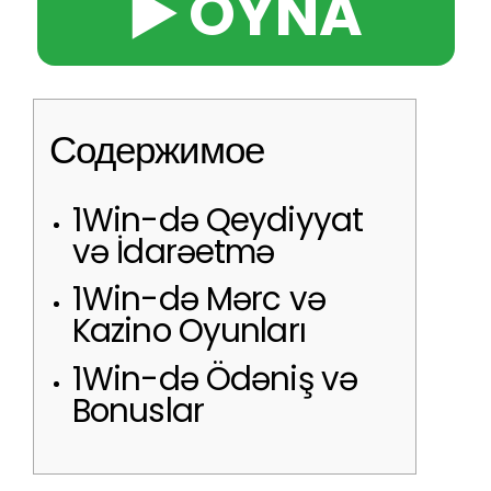
▶️ OYNA
Содержимое
1Win-də Qeydiyyat
və İdarəetmə
1Win-də Mərc və
Kazino Oyunları
1Win-də Ödəniş və
Bonuslar