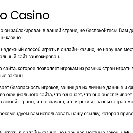
co Casino
 он заблокирован в вашей стране, не беспокойтесь! Вам до
йн-казино.
и надежный способ играть в онлайн-казино, не нарушая ме
иальный сайт заблокирован.
 сайта, которое позволяет игрокам из разных стран играть
ные законы.
ивает безопасность игроков, защищая их личные данные и 
ло официального сайта, что означает, что оно обеспечивает
 любой страны, что означает, что игроки из разных стран мо
 рекомендуем вам использовать нашу ссылку, которая приве
об играть в онлайн-казино, не нарушая местные законы. Мы