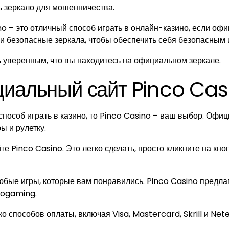
ь зеркало для мошенничества.
no – это отличный способ играть в онлайн-казино, если оф
и безопасные зеркала, чтобы обеспечить себя безопасным
 уверенным, что вы находитесь на официальном зеркале.
циальный сайт Pinco Cas
особ играть в казино, то Pinco Casino – ваш выбор. Офиц
ы и рулетку.
те Pinco Casino. Это легко сделать, просто кликните на кн
любые игры, которые вам понравились. Pinco Casino предла
rogaming.
о способов оплаты, включая Visa, Mastercard, Skrill и Netel