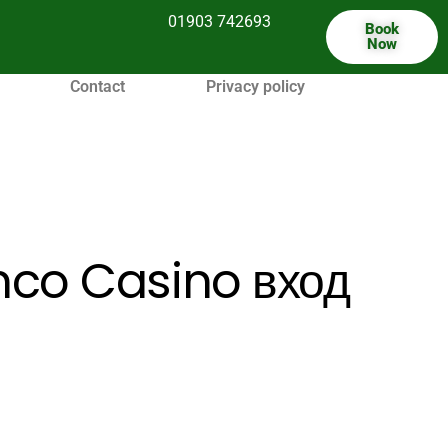
01903 742693
Book
Now
Contact
Privacy policy
nco Casino вход