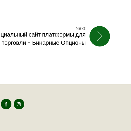
Next
ициальный сайт платформы для
торговли - Бинарные Опционы