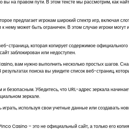
 вы на правом пути. В этом тексте мы рассмотрим, как най
торое предлагает игрокам широкий спектр игр, включая слот
 к нему может быть ограничен. В этом случае игроки могут
веб-страница, которая копирует содержимое официального с
сайт заблокирован или недоступен.
asino, вам нужно выполнить несколько простых шагов. Сна
. В результатах поиска вы увидите список веб-страниц, ко
 и безопасным. Убедитесь, что URL-адрес зеркала начинает
ициальном зеркале.
ь играть, используя свои учетные данные или создавать нов
inco Casino – это не официальный сайт, а только его копи