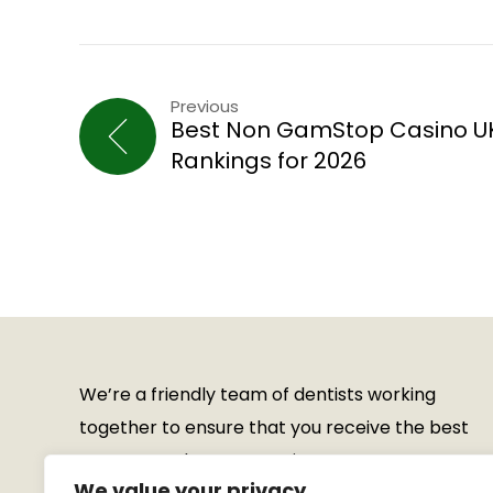
Previous
Best Non GamStop Casino UK
Rankings for 2026
We’re a friendly team of dentists working
together to ensure that you receive the best
treatment that you require.
We value your privacy