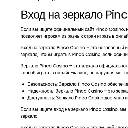
Вход на зеркало Pin
Если вы ищете официальный сайт Pinco Casino, но
позволяет игрокам из разных стран играть в онла
Вход на зеркало Pinco Casino – это безопасный 
зеркало, чтобы играть в Pinco Casino, если офиц
Зеркало Pinco Casino – это зеркало официального
способ играть в онлайн-казино, не нарушая мест
Безопасность: Зеркало Pinco Casino обеспеч
Надежность: Зеркало Pinco Casino – это зерка
Доступность: Зеркало Pinco Casino доступно из
Если вы ищете вход на зеркало Pinco Casino, мы
зеркало.
Вход на зеркало Pinco Casino – это лучший спос