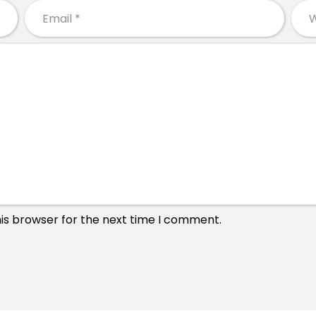
is browser for the next time I comment.