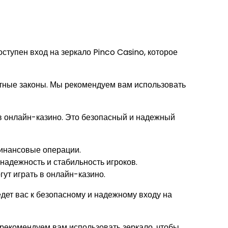
ступен вход на зеркало Pinco Casino, которое
стные законы. Мы рекомендуем вам использовать
 в онлайн-казино. Это безопасный и надежный
финансовые операции.
 надежность и стабильность игроков.
гут играть в онлайн-казино.
дет вас к безопасному и надежному входу на
 рекомендуем вам использовать зеркало, чтобы